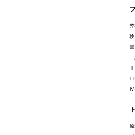
弊
験
書
Ⅰ
Ⅱ
Ⅲ
Ⅳ
原