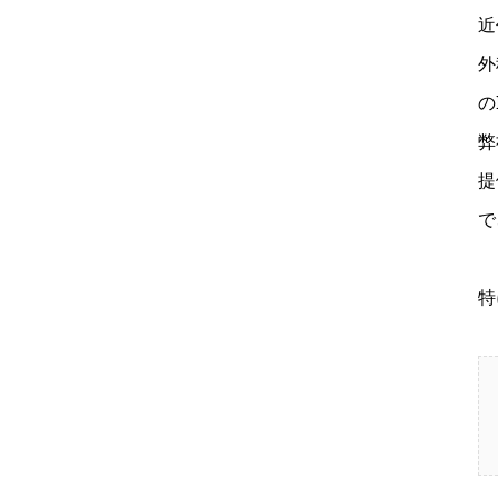
近
外
の
弊
提
で
特