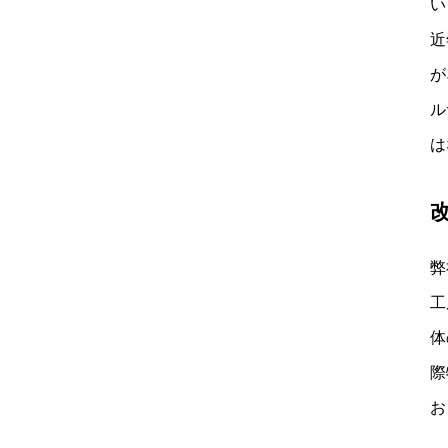
い
近
が
ル
は
弊
工
体
際
お