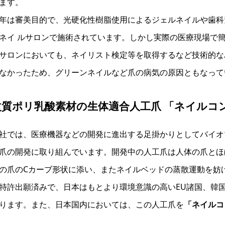
ます。
年は審美目的で、光硬化性樹脂使用によるジェルネイルや歯科
ネイ ルサロンで施術されています。しかし実際の医療現場で
サロンにおいても、ネイリスト検定等を取得するなど技術的な
なかったため、グリーンネイルなど爪の病気の原因ともなって
改質ポリ乳酸素材の生体適合人工爪
「ネイルコ
社では、医療機器などの開発に進出する足掛かりとしてバイオ
爪の開発に取り組んでいます。開発中の人工爪は人体の爪とほ
の爪のCカーブ形状に添い、またネイルベッドの蒸散運動を妨げ
特許出願済みで、日本はもとより環境意識の高いEU諸国、韓国
ります。また、日本国内においては、この人工爪を
「ネイルコ