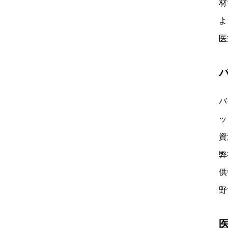
材
よ
医
バ
ッ
資
弊
供
野