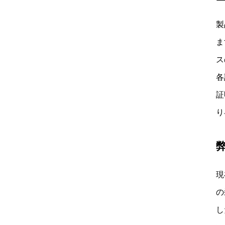
製
ま
ス
各
証
り
現
の
し